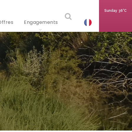
Sunday
36°C
Offres
Engagements