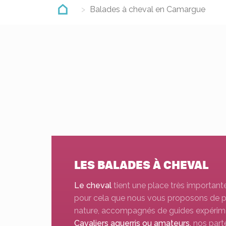
Balades à cheval en Camargue
LES BALADES À CHEVAL
Le cheval
tient une place très important
pour cela que nous vous proposons de pa
nature, accompagnés de guides expérim
Cavaliers aguerris ou amateurs,
nos part