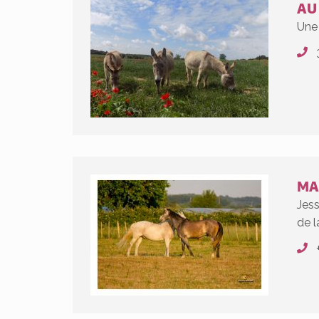
AU
Une 
MA
Jes
de 