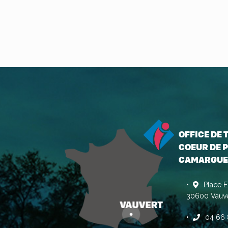
OFFICE DE
COEUR DE P
CAMARGUE
Place E
30600 Vauve
04 66 