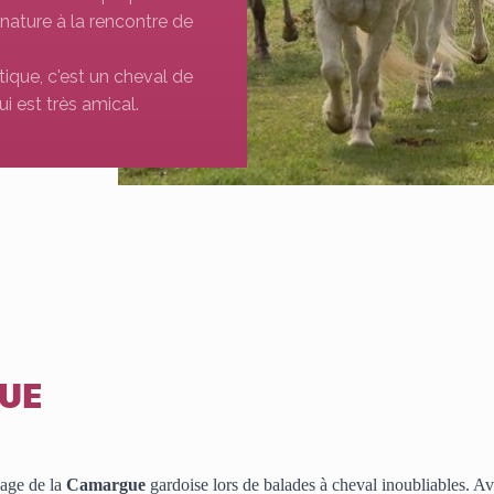
 nature à la rencontre de
tique, c'est un cheval de
ui est très amical.
GUE
age de la 
Camargue 
gardoise lors de balades à cheval inoubliables. A