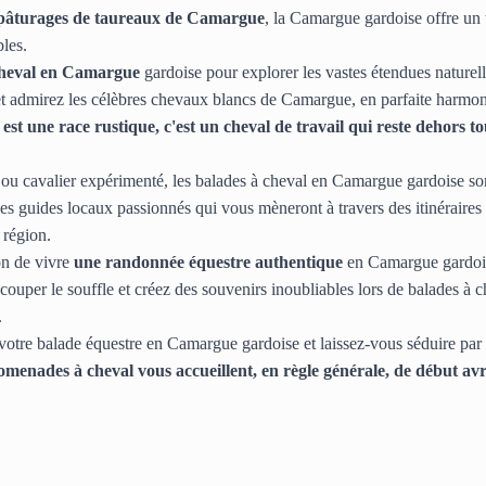
s pâturages de taureaux de Camargue
, la Camargue gardoise offre un t
les.
cheval en Camargue
 gardoise pour explorer les vastes étendues naturel
 et admirez les célèbres chevaux blancs de Camargue, en parfaite harmo
t une race rustique, c'est un cheval de travail qui reste dehors tout
u cavalier expérimenté, les balades à cheval en Camargue gardoise sont
s guides locaux passionnés qui vous mèneront à travers des itinéraires p
 région.
n de vivre 
une randonnée équestre authentique
 en Camargue gardoi
 couper le souffle et créez des souvenirs inoubliables lors de balades à 
.
otre balade équestre en Camargue gardoise et laissez-vous séduire par l
omenades à cheval vous accueillent, en règle générale, de début avri