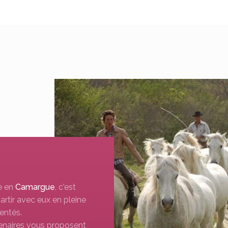
e en
Camargue
, c'est
rtir avec eux en pleine
entés.
enaires vous proposent