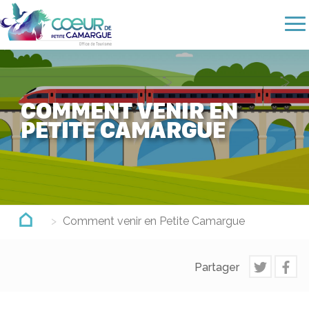
Aller
au
contenu
principal
COMMENT VENIR EN
PETITE CAMARGUE
Comment venir en Petite Camargue
Partager