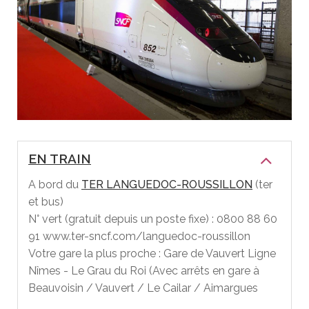
EN TRAIN
A bord du
TER LANGUEDOC-ROUSSILLON
(ter
et bus)
N° vert (gratuit depuis un poste fixe) : 0800 88 60
91 www.ter-sncf.com/languedoc-roussillon
Votre gare la plus proche : Gare de Vauvert Ligne
Nîmes - Le Grau du Roi (Avec arrêts en gare à
Beauvoisin / Vauvert / Le Cailar / Aimargues