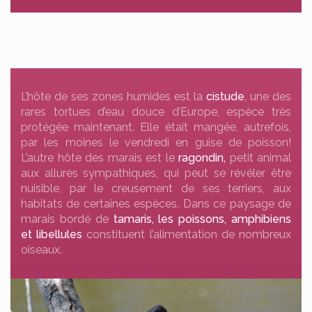
L’hôte de ses zones humides est la
cistude
, une des
rares tortues d’eau douce d’Europe, espèce très
protégée maintenant. Elle était mangée, autrefois,
par les moines le vendredi en guise de poisson!
L’autre hôte des marais est le
ragondin,
petit animal
aux allures sympathiques, qui peut se révéler être
nuisible, par le creusement de ses terriers, aux
habitats de certaines espèces. Dans ce paysage de
marais bordé de
tamaris, les poissons, amphibiens
et libellules
constituent l’alimentation de nombreux
oiseaux.