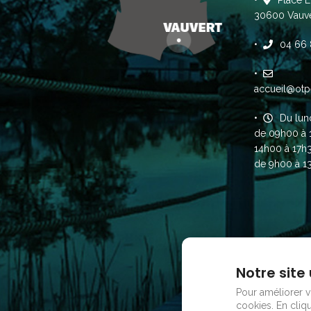
Place E
30600 Vauve
04 66 
accueil@otp
Du lun
de 09h00 à 
14h00 à 17h
de 9h00 à 1
Notre site 
Pour améliorer vo
cookies.
En cliqu