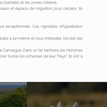
ones humides et les zones côtières.
seaux et espace de migration pour certains, ils
e exceptionnels. Ces vignobles d'Appellation
elle à lui-même et nous interpelle, l’un par ses
te Camargue. Dans un tel territoire, les Hommes
r toutes les richesses de leur "Pays". Ils ont à