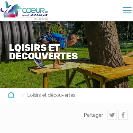
Aller
au
contenu
principal
LOISIRS ET
DÉCOUVERTES
Loisirs et découvertes
Partager