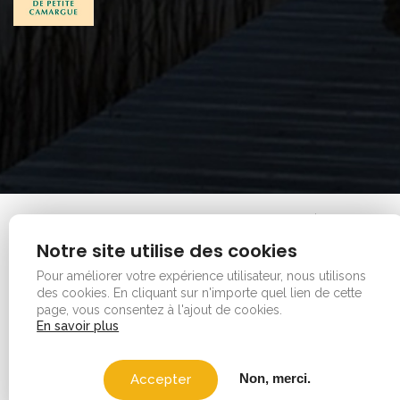
Mentions legales
|
Plan du site
Notre site utilise des cookies
Copyright © 2026 - Office de tourisme - Vauvert. Tous
droits réservés.
Pour améliorer votre expérience utilisateur, nous utilisons
des cookies.
En cliquant sur n'importe quel lien de cette
page, vous consentez à l'ajout de cookies.
En savoir plus
Non, merci.
Accepter