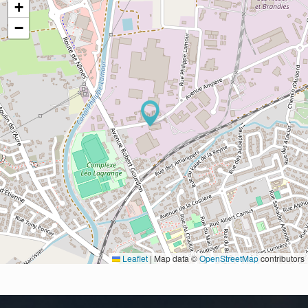
+
−
Leaflet
|
Map data ©
OpenStreetMap
contributors