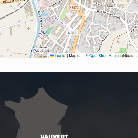
Leaflet
|
Map data ©
OpenStreetMap
contributors