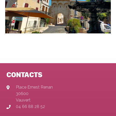
CONTACTS
Place Ernest Renan
30600
Vauvert
04 66 88 28 52