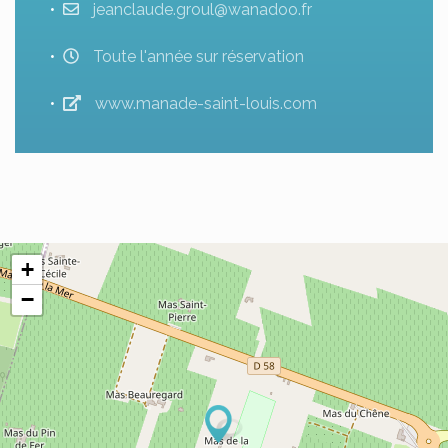
jeanclaude.groul@wanadoo.fr
Toute l'année sur réservation
www.manade-saint-louis.com
+
−