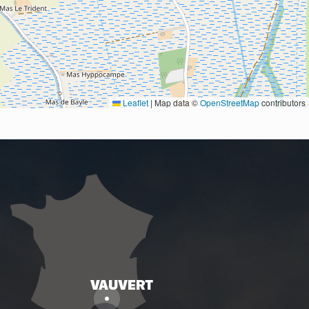
Leaflet
|
Map data ©
OpenStreetMap
contributors