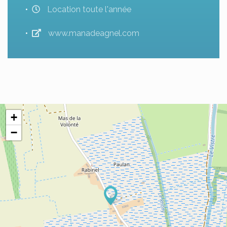
Location toute l'année
www.manadeagnel.com
+
−