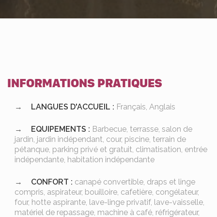
INFORMATIONS PRATIQUES
LANGUES D'ACCUEIL :
Français, Anglais
EQUIPEMENTS :
Barbecue, terrasse, salon de
jardin, jardin indépendant, cour, piscine, terrain de
pétanque, parking privé et gratuit, climatisation, entrée
indépendante, habitation indépendante
CONFORT :
canapé convertible, draps et linge
compris, aspirateur, bouilloire, cafetière, congélateur,
four, hotte aspirante, lave-linge privatif, lave-vaisselle,
matériel de repassage, machine à café, réfrigérateur,