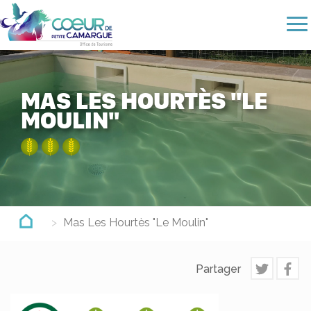
Aller
au
contenu
principal
MAS LES HOURTÈS "LE
MOULIN"
Mas Les Hourtès "Le Moulin"
Partager