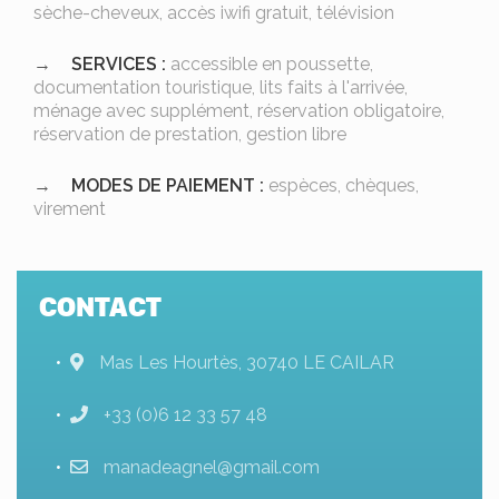
sèche-cheveux, accès iwifi gratuit, télévision
SERVICES :
accessible en poussette,
documentation touristique, lits faits à l'arrivée,
ménage avec supplément, réservation obligatoire,
réservation de prestation, gestion libre
MODES DE PAIEMENT :
espèces, chèques,
virement
CONTACT
Mas Les Hourtès, 30740 LE CAILAR
+33 (0)6 12 33 57 48
manadeagnel@gmail.com