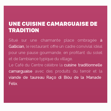
UNE CUISINE CAMARGUAISE DE
TRADITION
Situé sur une charmante place ombragée
à
Gallician,
le restaurant offre un cadre convivial idéal
pour une pause gourmande, en profitant du soleil
et de l’ambiance typique du village.
Le Café du Centre célèbre la
cuisine traditionnelle
camarguaise
avec des produits du terroir et la
viande
de taureau Raço di Biòu de la Manade
Félix
.