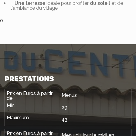
Une terrasse
idéale pour profiter
du soleil
et de
l'ambiance du village
0
PRESTATIONS
Menus
29
43
Menu du jour le midi en