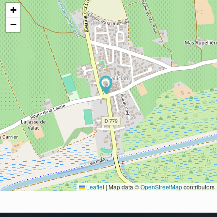
+
−
Leaflet
|
Map data ©
OpenStreetMap
contributors