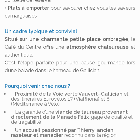
conseillé de réserver
•
Plats à emporter
pour savourer chez vous les saveurs
camarguaises
Un cadre typique et convivial
Situé sur une charmante petite place ombragée
, le
Café du Centre offre une
atmosphère chaleureuse
et
authentique.
C’est l’étape parfaite pour une pause gourmande lors
d’une balade dans le hameau de Gallician.
Pourquoi venir chez nous ?
Proximité de la Voie verte Vauvert–Gallician
et
des itinéraires Eurovélos 17 (ViaRhôna) et 8
(Méditerranée à Vélo)
La garantie d’une
viande de taureau provenant
directement de la Manade Félix
, gage de qualité et
de traçabilité
Un
accueil passionné par Thierry, ancien
raseteur et manadier
reconnu dans la région