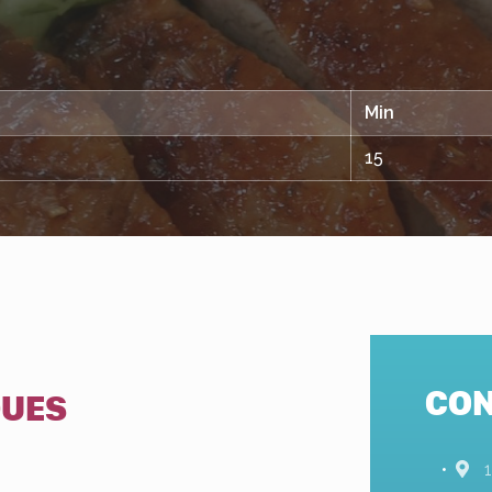
Min
15
CON
QUES
s