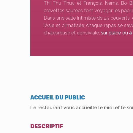
Thi Thu Thuy et François. Nems, Bo B
crevettes sautées font voyager les papill
Dans une salle intimiste de 25 couverts,
l’Asie et climatisée, chaque repas se s
chaleureuse et conviviale,
sur place ou à
ACCUEIL DU PUBLIC
Le restaurant vous accueille le midi et le so
DESCRIPTIF