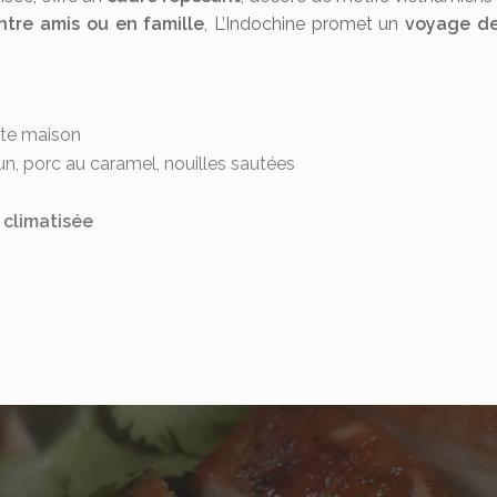
ntre amis ou en famille
, L’Indochine promet un
voyage de
ite maison
n, porc au caramel, nouilles sautées
 climatisée