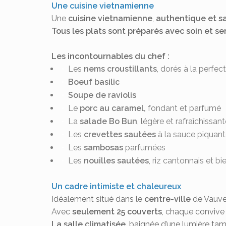
Une cuisine vietnamienne
Une
cuisine vietnamienne
,
authentique et s
Tous les plats sont préparés avec soin et ser
Les incontournables du chef :
Les
nems croustillants
, dorés à la perfec
Boeuf basilic
Soupe de raviolis
Le
porc au caramel,
fondant et parfumé
La
salade Bo Bun
, légère et rafraîchissan
Les
crevettes sautées
à la sauce piquan
Les
sambosas
parfumées
Les
nouilles sautées
, riz cantonnais et bi
Un cadre intimiste et chaleureux
Idéalement situé dans le
centre-ville
de Vauver
Avec
seulement 25 couverts
, chaque convive
La salle climatisée
, baignée d’une lumière tam