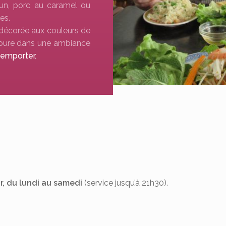
un, porc au caramel ou
es.
 décorée aux couleurs de
avoure dans une ambiance
 emporter.
ir, du lundi au samedi
(service jusqu’à 21h30).