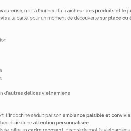
avoureuse
, met à l’honneur la
fraîcheur des produits et le j
vis
à la carte, pour un moment de découverte
sur place ou 
tion
te
te
en d
’autres délices vietnamiens
t, L’Indochine séduit par son
ambiance paisible et convivia
 bénéficie d’une
attention personnalisée
.
isée, offre un
cadre reposant
, décoré de motifs vietnamiens 