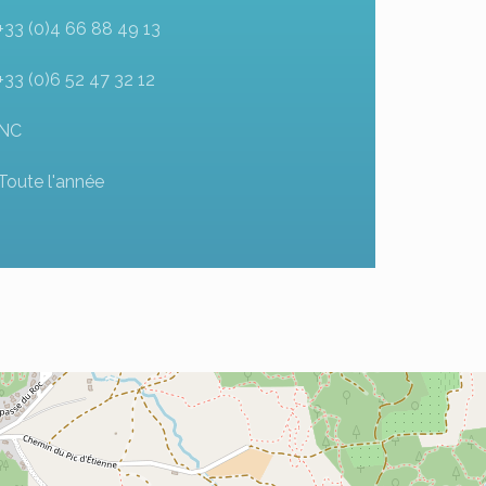
+33 (0)4 66 88 49 13
+33 (0)6 52 47 32 12
NC
Toute l'année