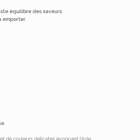
uste équilibre des saveurs
.
à emporter
.
le
.
et de couleurs délicates évoquant l’Asie.