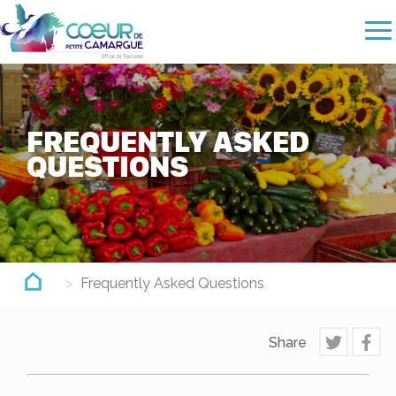
Skip
to
main
content
FREQUENTLY ASKED
QUESTIONS
Frequently Asked Questions
Share