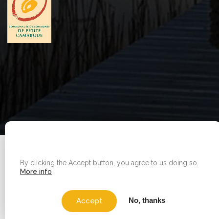
WE USE COOKIES ON THIS SITE TO ENHANCE YOUR
Legal Notice
|
Sitemap
USER EXPERIENCE
By clicking the Accept button, you agree to us doing so.
Copyright © 2026 - Office de tourisme - Vauvert. All
More info
rights reserved.
No, thanks
Accept